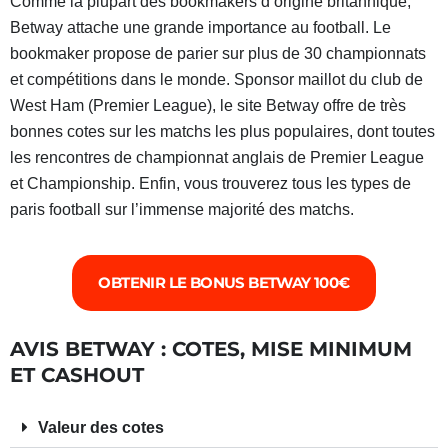
Comme la plupart des bookmakers d’origine britannique,
Betway attache une grande importance au football. Le
bookmaker propose de parier sur plus de 30 championnats
et compétitions dans le monde. Sponsor maillot du club de
West Ham (Premier League), le site Betway offre de très
bonnes cotes sur les matchs les plus populaires, dont toutes
les rencontres de championnat anglais de Premier League
et Championship. Enfin, vous trouverez tous les types de
paris football sur l’immense majorité des matchs.
OBTENIR LE BONUS BETWAY 100€
AVIS BETWAY : COTES, MISE MINIMUM
ET CASHOUT
Valeur des cotes