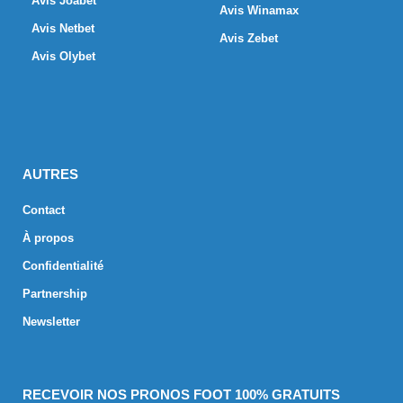
Avis Joabet
Avis Winamax
Avis Netbet
Avis Zebet
Avis Olybet
AUTRES
Contact
À propos
Confidentialité
Partnership
Newsletter
RECEVOIR NOS PRONOS FOOT 100% GRATUITS