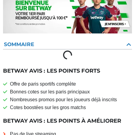
SOMMAIRE
BETWAY AVIS : LES POINTS FORTS
Offre de paris sportifs complète
Bonnes cotes sur les paris principaux
Nombreuses promos pour les joueurs déjà inscrits
Cotes boostées sur les gros matchs
BETWAY AVIS : LES POINTS À AMÉLIORER
Pas de live streaming