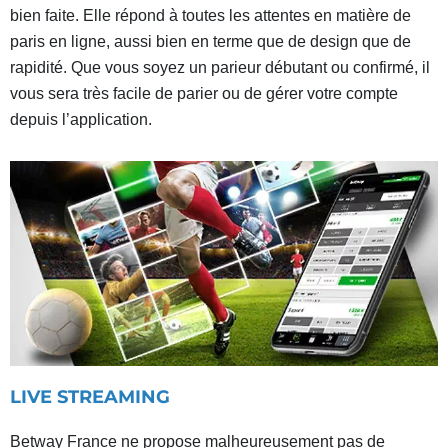
bien faite. Elle répond à toutes les attentes en matière de
paris en ligne, aussi bien en terme que de design que de
rapidité. Que vous soyez un parieur débutant ou confirmé, il
vous sera très facile de parier ou de gérer votre compte
depuis l’application.
LIVE STREAMING
Betway France ne propose malheureusement pas de