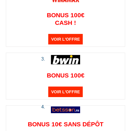
BONUS 100€
CASH !
VOIR L'OFFRE
3.
BONUS 100€
VOIR L'OFFRE
4.
BONUS 10€ SANS DÉPÔT