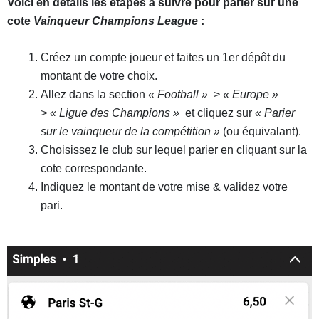
Voici en détails les étapes à suivre pour parier sur une
cote
Vainqueur Champions League
:
Créez un compte joueur et faites un 1er dépôt du
montant de votre choix.
Allez dans la section
« Football »
>
« Europe »
>
« Ligue des Champions »
et cliquez sur
« Parier
sur le vainqueur de la compétition »
(ou équivalant).
Choisissez le club sur lequel parier en cliquant sur la
cote correspondante.
Indiquez le montant de votre mise & validez votre
pari.