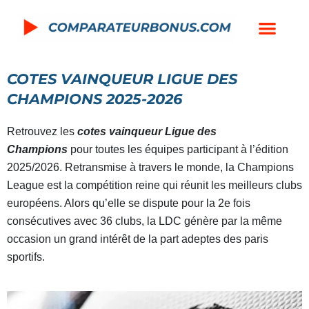
Aller
au
contenu
BONUS PARIS SPORTIFS
GUIDE PARIS SPORTIFS
COTES VAINQUEUR LIGUE DES
CHAMPIONS 2025-2026
Retrouvez les
cotes vainqueur Ligue des
Champions
pour toutes les équipes participant à l’édition
2025/2026. Retransmise à travers le monde, la Champions
League est la compétition reine qui réunit les meilleurs clubs
européens. Alors qu’elle se dispute pour la 2e fois
consécutives avec 36 clubs, la LDC génère par la même
occasion un grand intérêt de la part adeptes des paris
sportifs.