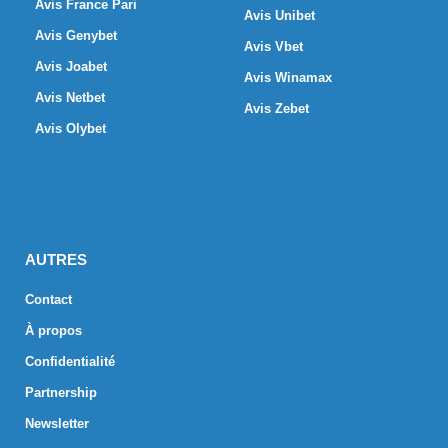
Avis France Pari
Avis Unibet
Avis Genybet
Avis Vbet
Avis Joabet
Avis Winamax
Avis Netbet
Avis Zebet
Avis Olybet
AUTRES
Contact
À propos
Confidentialité
Partnership
Newsletter