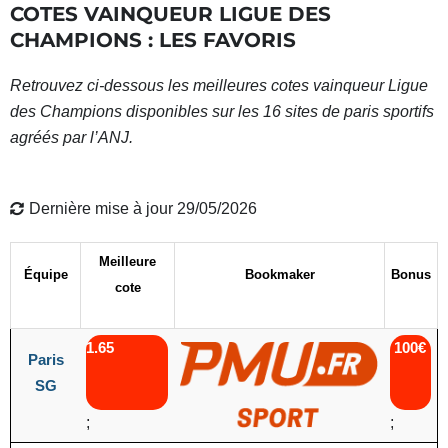
COTES VAINQUEUR LIGUE DES
CHAMPIONS : LES FAVORIS
Retrouvez ci-dessous les meilleures cotes vainqueur Ligue
des Champions disponibles sur les 16 sites de paris sportifs
agréés par l’ANJ.
Dernière mise à jour 29/05/2026
Meilleure
Équipe
Bookmaker
Bonus
cote
1.65
100€
Paris
SG
;
;