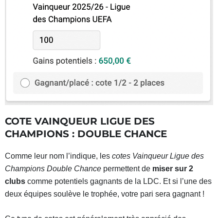
COTE VAINQUEUR LIGUE DES
CHAMPIONS : DOUBLE CHANCE
Comme leur nom l’indique, les
cotes Vainqueur Ligue des
Champions Double Chance
permettent de
miser sur 2
clubs
comme potentiels gagnants de la LDC. Et si l’une des
deux équipes soulève le trophée, votre pari sera gagnant !