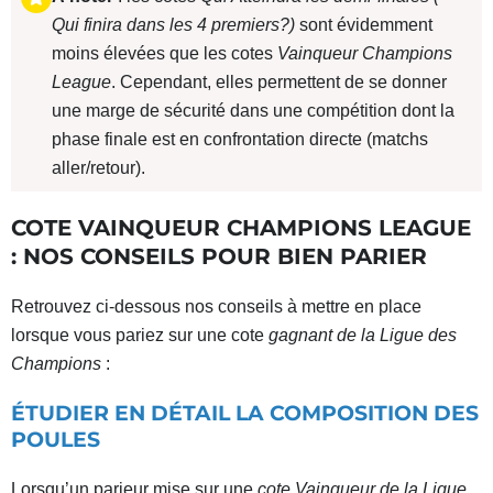
Qui finira dans les 4 premiers?)
sont évidemment
moins élevées que les cotes
Vainqueur Champions
League
. Cependant, elles permettent de se donner
une marge de sécurité dans une compétition dont la
phase finale est en confrontation directe (matchs
aller/retour).
COTE VAINQUEUR CHAMPIONS LEAGUE
: NOS CONSEILS POUR BIEN PARIER
Retrouvez ci-dessous nos conseils à mettre en place
lorsque vous pariez sur une cote
gagnant de la Ligue des
Champions
:
ÉTUDIER EN DÉTAIL LA COMPOSITION DES
POULES
Lorsqu’un parieur mise sur une
cote Vainqueur de la Ligue