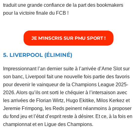
traduit une grande confiance de la part des bookmakers
pour la victoire finale du FCB !
JE M'INSCRIS SUR PMU SPORT !
5. LIVERPOOL (ÉLIMINÉ)
Impressionnant l’an dernier suite à l’arrivée d’Arne Slot sur
son banc, Liverpool fait une nouvelle fois partie des favoris
pour devenir le vainqueur de la Champions League 2025-
2026. Alors qu’ils ont sorti le chéquier à l’intersaison avec
les arrivées de Florian Wirtz, Hugo Ekitike, Milos Kerkez et
Jeremie Frimpong, les Reds peinent néanmoins à proposer
du fond jeu et l’état d’esprit reste à désirer. Et ce, à la fois en
championnat et en Ligue des Champions.