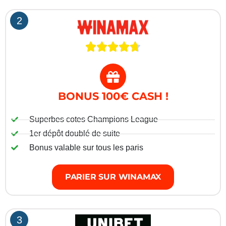
2
N





o
t
é
BONUS 100€ CASH !
4
.
Superbes cotes Champions League
7
1er dépôt doublé de suite
s
Bonus valable sur tous les paris
u
r
5
PARIER SUR WINAMAX
3