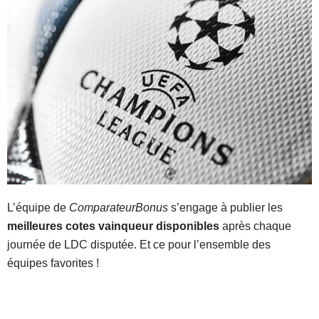
L’équipe de
ComparateurBonus
s’engage à publier les
meilleures cotes vainqueur disponibles
après chaque
journée de LDC disputée. Et ce pour l’ensemble des
équipes favorites !