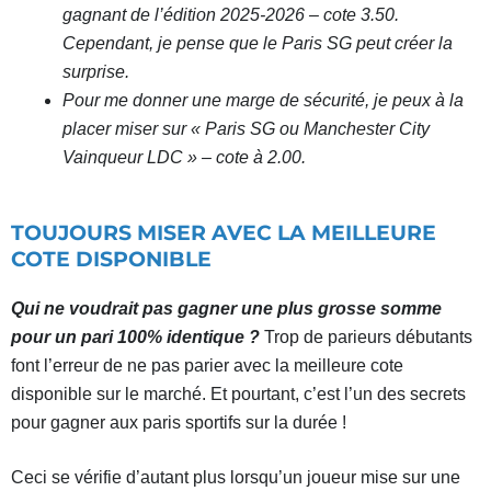
gagnant de l’édition 2025-2026 – cote 3.50.
Cependant, je pense que le Paris SG peut créer la
surprise.
Pour me donner une marge de sécurité, je peux à la
placer miser sur « Paris SG ou Manchester City
Vainqueur LDC » – cote à 2.00.
TOUJOURS MISER AVEC LA MEILLEURE
COTE DISPONIBLE
Qui ne voudrait pas gagner une plus grosse somme
pour un pari 100% identique ?
Trop de parieurs débutants
font l’erreur de ne pas parier avec la meilleure cote
disponible sur le marché. Et pourtant, c’est l’un des secrets
pour gagner aux paris sportifs sur la durée !
Ceci se vérifie d’autant plus lorsqu’un joueur mise sur une