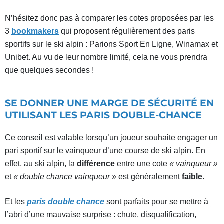
N’hésitez donc pas à comparer les cotes proposées par les
3
bookmakers
qui proposent régulièrement des paris
sportifs sur le ski alpin : Parions Sport En Ligne, Winamax et
Unibet. Au vu de leur nombre limité, cela ne vous prendra
que quelques secondes !
SE DONNER UNE MARGE DE SÉCURITÉ EN
UTILISANT LES PARIS DOUBLE-CHANCE
Ce conseil est valable lorsqu’un joueur souhaite engager un
pari sportif sur le vainqueur d’une course de ski alpin. En
effet, au ski alpin, la
différence
entre une cote
« vainqueur »
et
« double chance vainqueur »
est généralement
faible
.
Et les
paris double chance
sont parfaits pour se mettre à
l’abri d’une mauvaise surprise : chute, disqualification,