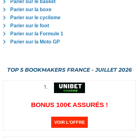
Parier sur le basket
Parier sur la boxe
Parier sur le cyclisme
Parier sur le foot
Parier sur la Formule 1
Parier sur la Moto GP
TOP 5 BOOKMAKERS FRANCE - JUILLET 2026
1.
BONUS 100€ ASSURÉS !
VOIR L'OFFRE