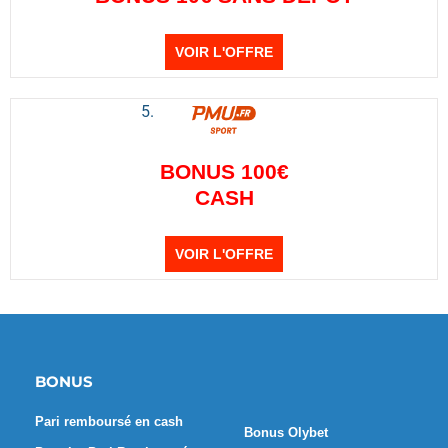
VOIR L'OFFRE
5.
BONUS 100€
CASH
VOIR L'OFFRE
BONUS
Pari remboursé en cash
Bonus Olybet