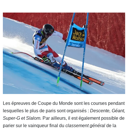
Les épreuves de Coupe du Monde sont les courses pendant
lesquelles le plus de paris sont organisés :
Descente, Géant,
Super-G et Slalom.
Par ailleurs, il est également possible de
parier sur le vainqueur final du
classement général
de la