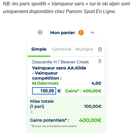
NB: les paris sportifs « Vainqueur sans » sur le ski alpin sont
uniquement disponibles chez Parions Sport En Ligne.