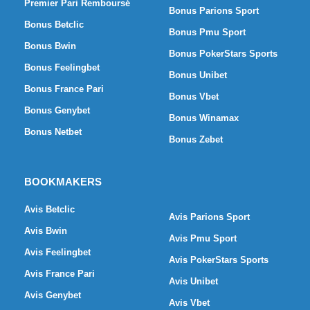
Premier Pari Remboursé
Bonus Parions Sport
Bonus Betclic
Bonus Pmu Sport
Bonus Bwin
Bonus PokerStars Sports
Bonus Feelingbet
Bonus Unibet
Bonus France Pari
Bonus Vbet
Bonus Genybet
Bonus Winamax
Bonus Netbet
Bonus Zebet
BOOKMAKERS
Avis Betclic
Avis Parions Sport
Avis Bwin
Avis Pmu Sport
Avis Feelingbet
Avis PokerStars Sports
Avis France Pari
Avis Unibet
Avis Genybet
Avis Vbet