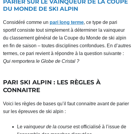
PARIER SUR LE VAINQUEUR DE LA COUPE
DU MONDE DE SKI ALPIN
Considéré comme un
pari long terme
, ce type de pari
sportif consiste tout simplement à déterminer la vainqueur
du classement général de la Coupe du Monde de ski alpin
en fin de saison – toutes disciplines confondues. En d’autres
termes, ce pari revient à répondre à la question suivante :
Qui remportera le Globe de Cristal ?
PARI SKI ALPIN : LES RÈGLES À
CONNAITRE
Voici les règles de bases qu’il faut connaitre avant de parier
sur les épreuves de ski alpin :
Le
vainqueur de la course
est officialisé à l’issue de