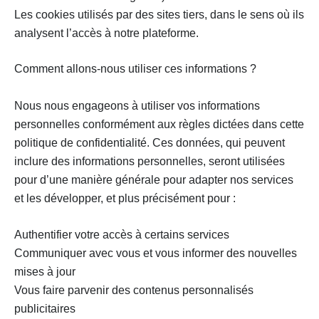
Les cookies utilisés par des sites tiers, dans le sens où ils
analysent l’accès à notre plateforme.
Comment allons-nous utiliser ces informations ?
Nous nous engageons à utiliser vos informations
personnelles conformément aux règles dictées dans cette
politique de confidentialité. Ces données, qui peuvent
inclure des informations personnelles, seront utilisées
pour d’une manière générale pour adapter nos services
et les développer, et plus précisément pour :
Authentifier votre accès à certains services
Communiquer avec vous et vous informer des nouvelles
mises à jour
Vous faire parvenir des contenus personnalisés
publicitaires