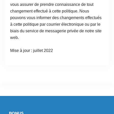
vous assurer de prendre connaissance de tout
changement effectué à cette politique. Nous
pouvons vous informer des changements effectués
à cette politique par courrier électronique ou par le
biais du service de messagerie privée de notre site
web.
Mise à jour : juillet 2022
BONUS