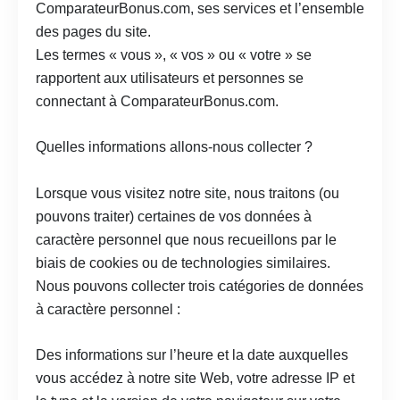
ComparateurBonus.com, ses services et l’ensemble
des pages du site.
Les termes « vous », « vos » ou « votre » se
rapportent aux utilisateurs et personnes se
connectant à ComparateurBonus.com.
Quelles informations allons-nous collecter ?
Lorsque vous visitez notre site, nous traitons (ou
pouvons traiter) certaines de vos données à
caractère personnel que nous recueillons par le
biais de cookies ou de technologies similaires.
Nous pouvons collecter trois catégories de données
à caractère personnel :
Des informations sur l’heure et la date auxquelles
vous accédez à notre site Web, votre adresse IP et