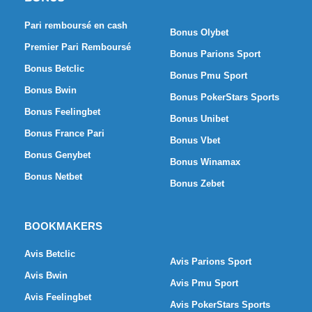
Pari remboursé en cash
Bonus Olybet
Premier Pari Remboursé
Bonus Parions Sport
Bonus Betclic
Bonus Pmu Sport
Bonus Bwin
Bonus PokerStars Sports
Bonus Feelingbet
Bonus Unibet
Bonus France Pari
Bonus Vbet
Bonus Genybet
Bonus Winamax
Bonus Netbet
Bonus Zebet
BOOKMAKERS
Avis Betclic
Avis Parions Sport
Avis Bwin
Avis Pmu Sport
Avis Feelingbet
Avis PokerStars Sports