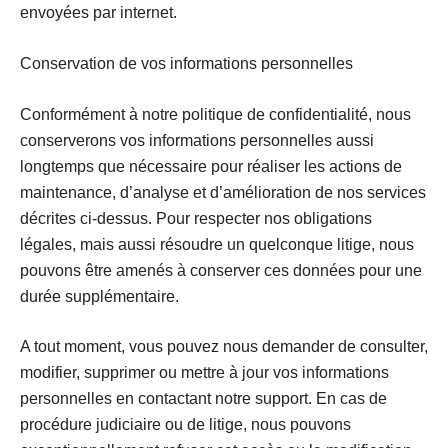
envoyées par internet.
Conservation de vos informations personnelles
Conformément à notre politique de confidentialité, nous
conserverons vos informations personnelles aussi
longtemps que nécessaire pour réaliser les actions de
maintenance, d’analyse et d’amélioration de nos services
décrites ci-dessus. Pour respecter nos obligations
légales, mais aussi résoudre un quelconque litige, nous
pouvons être amenés à conserver ces données pour une
durée supplémentaire.
A tout moment, vous pouvez nous demander de consulter,
modifier, supprimer ou mettre à jour vos informations
personnelles en contactant notre support. En cas de
procédure judiciaire ou de litige, nous pouvons