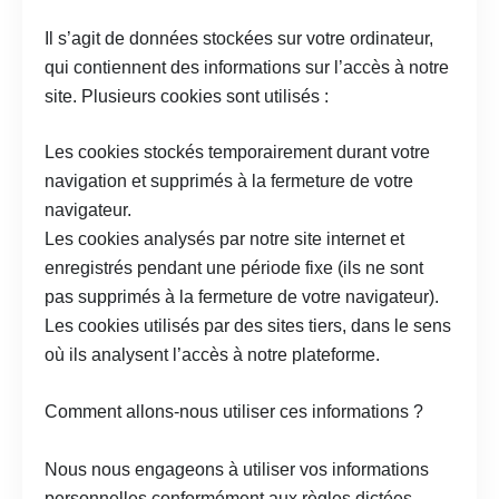
Il s’agit de données stockées sur votre ordinateur,
qui contiennent des informations sur l’accès à notre
site. Plusieurs cookies sont utilisés :
Les cookies stockés temporairement durant votre
navigation et supprimés à la fermeture de votre
navigateur.
Les cookies analysés par notre site internet et
enregistrés pendant une période fixe (ils ne sont
pas supprimés à la fermeture de votre navigateur).
Les cookies utilisés par des sites tiers, dans le sens
où ils analysent l’accès à notre plateforme.
Comment allons-nous utiliser ces informations ?
Nous nous engageons à utiliser vos informations
personnelles conformément aux règles dictées