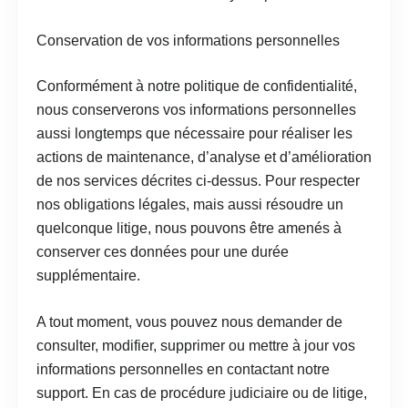
Conservation de vos informations personnelles
Conformément à notre politique de confidentialité,
nous conserverons vos informations personnelles
aussi longtemps que nécessaire pour réaliser les
actions de maintenance, d’analyse et d’amélioration
de nos services décrites ci-dessus. Pour respecter
nos obligations légales, mais aussi résoudre un
quelconque litige, nous pouvons être amenés à
conserver ces données pour une durée
supplémentaire.
A tout moment, vous pouvez nous demander de
consulter, modifier, supprimer ou mettre à jour vos
informations personnelles en contactant notre
support. En cas de procédure judiciaire ou de litige,