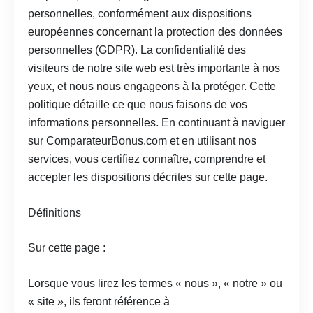
personnelles, conformément aux dispositions
européennes concernant la protection des données
personnelles (GDPR). La confidentialité des
visiteurs de notre site web est très importante à nos
yeux, et nous nous engageons à la protéger. Cette
politique détaille ce que nous faisons de vos
informations personnelles. En continuant à naviguer
sur ComparateurBonus.com et en utilisant nos
services, vous certifiez connaître, comprendre et
accepter les dispositions décrites sur cette page.
Définitions
Sur cette page :
Lorsque vous lirez les termes « nous », « notre » ou
« site », ils feront référence à