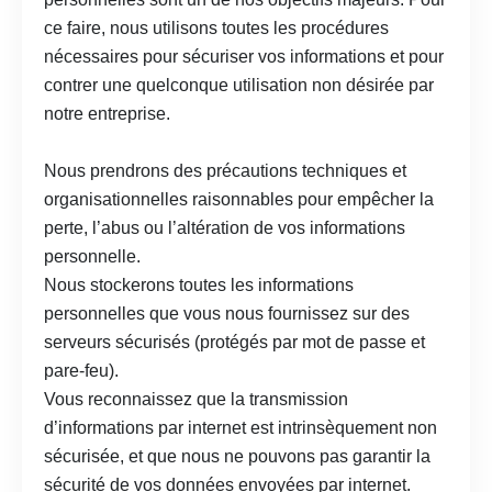
ce faire, nous utilisons toutes les procédures
nécessaires pour sécuriser vos informations et pour
contrer une quelconque utilisation non désirée par
notre entreprise.
Nous prendrons des précautions techniques et
organisationnelles raisonnables pour empêcher la
perte, l’abus ou l’altération de vos informations
personnelle.
Nous stockerons toutes les informations
personnelles que vous nous fournissez sur des
serveurs sécurisés (protégés par mot de passe et
pare-feu).
Vous reconnaissez que la transmission
d’informations par internet est intrinsèquement non
sécurisée, et que nous ne pouvons pas garantir la
sécurité de vos données envoyées par internet.