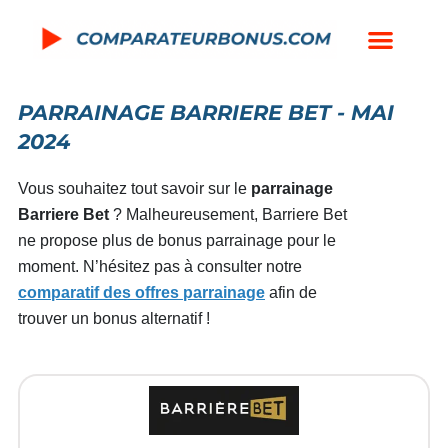
Aller
au
contenu
BONUS PARIS SPORTIFS
GUIDE PARIS SPORTIFS
PARRAINAGE BARRIERE BET - MAI
2024
Vous souhaitez tout savoir sur le
parrainage
Barriere Bet
? Malheureusement, Barriere Bet
ne propose plus de bonus parrainage pour le
moment. N’hésitez pas à consulter notre
comparatif des offres parrainage
afin de
trouver un bonus alternatif !