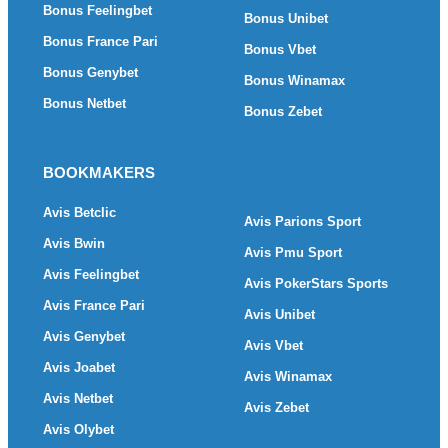
Bonus Feelingbet
Bonus Unibet
Bonus France Pari
Bonus Vbet
Bonus Genybet
Bonus Winamax
Bonus Netbet
Bonus Zebet
BOOKMAKERS
Avis Betclic
Avis Parions Sport
Avis Bwin
Avis Pmu Sport
Avis Feelingbet
Avis PokerStars Sports
Avis France Pari
Avis Unibet
Avis Genybet
Avis Vbet
Avis Joabet
Avis Winamax
Avis Netbet
Avis Zebet
Avis Olybet