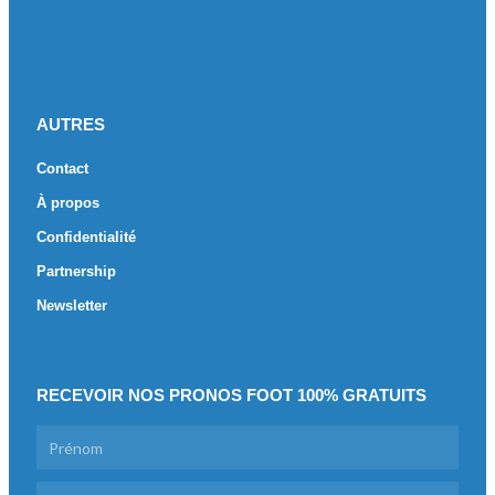
AUTRES
Contact
À propos
Confidentialité
Partnership
Newsletter
RECEVOIR NOS PRONOS FOOT 100% GRATUITS
Prénom