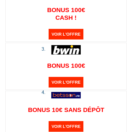
BONUS 100€
CASH !
VOIR L'OFFRE
3.
BONUS 100€
VOIR L'OFFRE
4.
BONUS 10€ SANS DÉPÔT
VOIR L'OFFRE