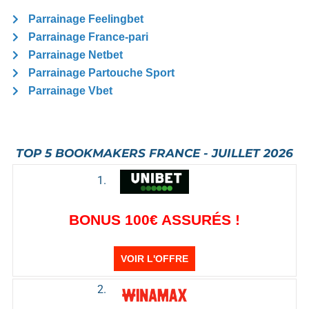
Parrainage Feelingbet
Parrainage France-pari
Parrainage Netbet
Parrainage Partouche Sport
Parrainage Vbet
TOP 5 BOOKMAKERS FRANCE - JUILLET 2026
1.
BONUS 100€ ASSURÉS !
VOIR L'OFFRE
2.